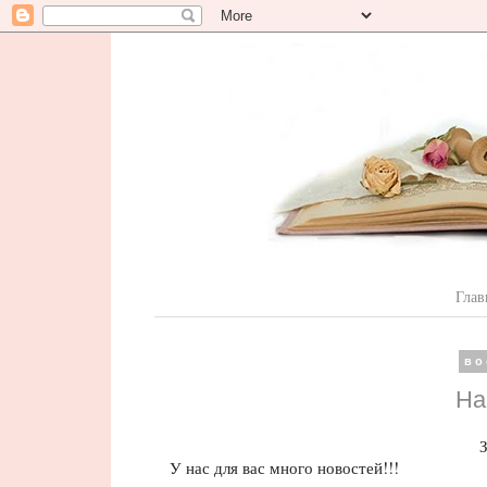
Глав
во
На
З
У нас для вас много новостей!!!