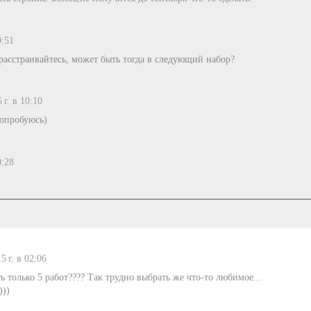
9:51
 расстраивайтесь, может быть тогда в следующий набор?
 г. в 10:10
попробуюсь)
0:28
5 г. в 02:06
 только 5 работ???? Так трудно выбрать же что-то любимое...
)))