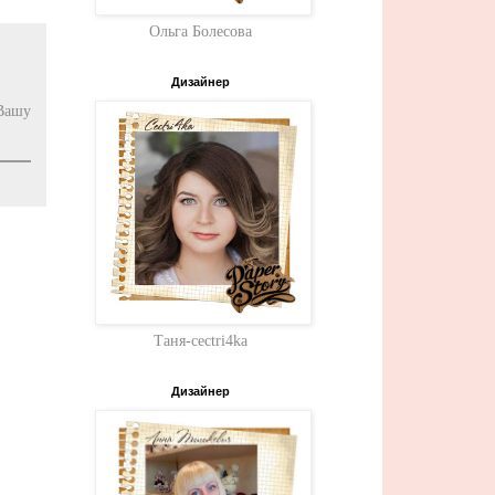
Ольга Болесова
Дизайнер
Вашу
Таня-cectri4ka
Дизайнер