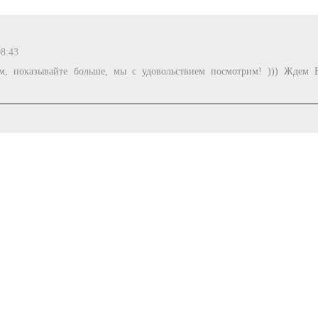
08:43
м, показывайте больше, мы с удовольствием посмотрим! ))) Ждем 